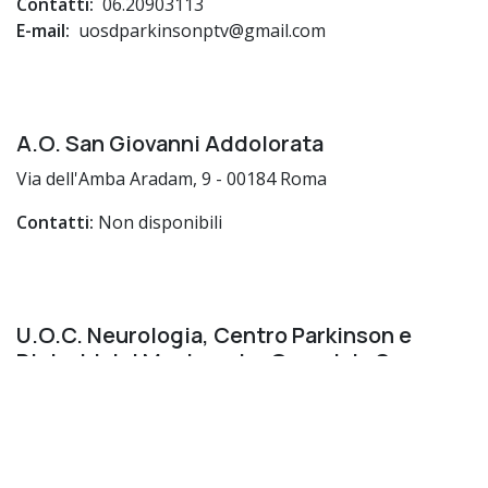
Contatti:
06.20903113
E-mail:
uosdparkinsonptv@gmail.com
A.O. San Giovanni Addolorata
Via dell'Amba Aradam, 9 - 00184 Roma
Contatti:
Non disponibili
U.O.C. Neurologia, Centro Parkinson e
Disturbi del Movimento, Ospedale S.
Eugenio
Piazzale dell’Umanesimo, 10 – 00144 Roma