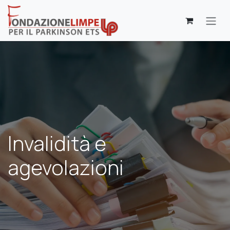
Passa al contenuto
Invalidità e
agevolazioni