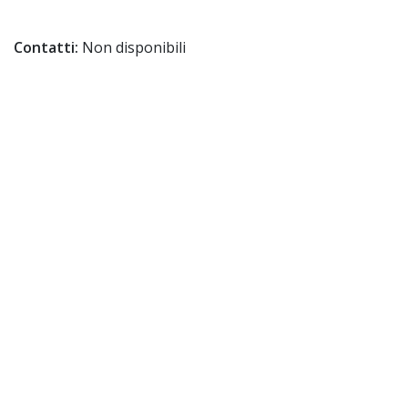
Contatti:
Non disponibili
Ambulatorio dei Disordini del
Movimento Poliambulatorio A.S.L .Sassari
Via Tempio, 5 - 07100 Sassari
Contatti:
Non disponibili
> TORNA A HOME GNP