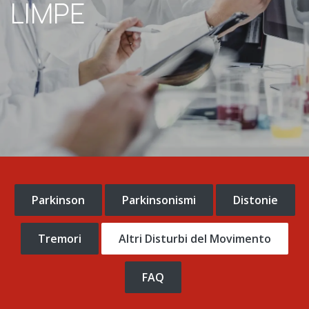
LIMPE
Parkinson
Parkinsonismi
Distonie
Tremori
Altri Disturbi del Movimento
FAQ