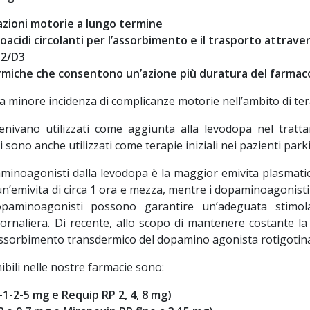
uazioni motorie a lungo termine
acidi circolanti per l’assorbimento e il trasporto attrave
D2/D3
dermiche che consentono un’azione più duratura del farmac
una minore incidenza di complicanze motorie nell’ambito di te
nivano utilizzati come aggiunta alla levodopa nel tratta
 sono anche utilizzati come terapie iniziali nei pazienti park
opaminoagonisti dalla levodopa è la maggior emivita plasmat
un’emivita di circa 1 ora e mezza, mentre i dopaminoagonist
dopaminoagonisti possono garantire un’adeguata stimo
naliera. Di recente, allo scopo di mantenere costante la
assorbimento transdermico del dopamino agonista rotigotin
ibili nelle nostre farmacie sono:
0-1-2-5 mg e Requip RP 2, 4, 8 mg)