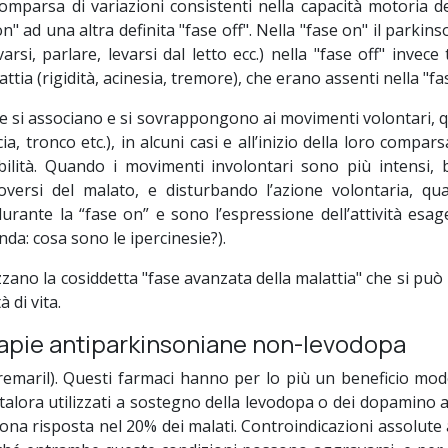
omparsa di variazioni consistenti nella capacità motoria 
" ad una altra definita "fase off". Nella "fase on" il parkinso
varsi, parlare, levarsi dal letto ecc.) nella "fase off" invece
ttia (rigidità, acinesia, tremore), che erano assenti nella "fa
 si associano e si sovrappongono ai movimenti volontari, qu
ia, tronco etc.), in alcuni casi e all’inizio della loro compar
lità. Quando i movimenti involontari sono più intensi, b
versi del malato, e disturbando l’azione volontaria, qua
durante la “fase on” e sono l’espressione dell’attività esa
da: cosa sono le ipercinesie?).
lizzano la cosiddetta "fase avanzata della malattia" che si p
 di vita.
rapie antiparkinsoniane non-levodopa
 Tremaril). Questi farmaci hanno per lo più un beneficio mod
lora utilizzati a sostegno della levodopa o dei dopamino ago
ona risposta nel 20% dei malati. Controindicazioni assolute a