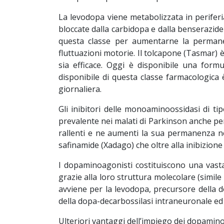
La levodopa viene metabolizzata in perifer
bloccate dalla carbidopa e dalla benserazi
questa classe per aumentarne la permanen
fluttuazioni motorie. Il tolcapone (Tasmar)
sia efficace. Oggi è disponibile una form
disponibile di questa classe farmacologic
giornaliera.
Gli inibitori delle monoaminoossidasi di 
prevalente nei malati di Parkinson anche per 
rallenti e ne aumenti la sua permanenza nell
safinamide (Xadago) che oltre alla inibizion
I dopaminoagonisti costituiscono una vasta
grazie alla loro struttura molecolare (simil
avviene per la levodopa, precursore della 
della dopa-decarbossilasi intraneuronale ed
Ulteriori vantaggi dell’impiego dei dopamin