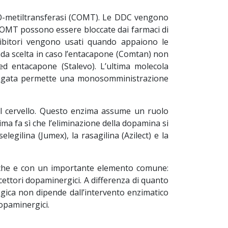
l-O-metiltransferasi (COMT). Le DDC vengono
COMT possono essere bloccate dai farmaci di
nibitori vengono usati quando appaiono le
nda scelta in caso l’entacapone (Comtan) non
ed entacapone (Stalevo). L’ultima molecola
olungata permette una monosomministrazione
el cervello. Questo enzima assume un ruolo
ima fa sì che l’eliminazione della dopamina si
egilina (Jumex), la rasagilina (Azilect) e la
isiche e con un importante elemento comune:
cettori dopaminergici. A differenza di quanto
gica non dipende dall’intervento enzimatico
opaminergici.