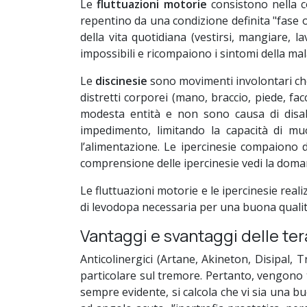
Le
fluttuazioni motorie
consistono nella c
repentino da una condizione definita "fase on
della vita quotidiana (vestirsi, mangiare, la
impossibili e ricompaiono i sintomi della mala
Le
discinesie
sono movimenti involontari che
distretti corporei (mano, braccio, piede, facc
modesta entità e non sono causa di disabi
impedimento, limitando la capacità di muo
l’alimentazione. Le ipercinesie compaiono 
comprensione delle ipercinesie vedi la doman
Le fluttuazioni motorie e le ipercinesie rea
di levodopa necessaria per una buona qualità
Vantaggi e svantaggi delle te
Anticolinergici (Artane, Akineton, Disipal,
particolare sul tremore. Pertanto, vengono ta
sempre evidente, si calcola che vi sia una bu