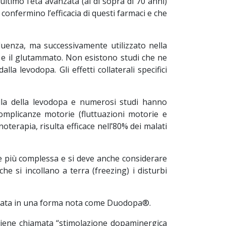
ltimo l’età avanzata (al di sopra di 70 anni)
 confermino l’efficacia di questi farmaci e che
luenza, ma successivamente utilizzato nella
na e il glutammato. Non esistono studi che ne
la levodopa. Gli effetti collaterali specifici
uella della levodopa e numerosi studi hanno
omplicanze motorie (fluttuazioni motorie e
oterapia, risulta efficace nell’80% dei malati
e più complessa e si deve anche considerare
he si incollano a terra (freezing) i disturbi
trata in una forma nota come Duodopa®.
viene chiamata “stimolazione dopaminergica