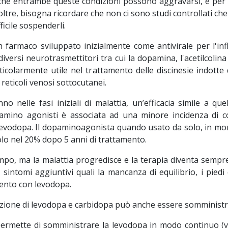
rché entrambe queste condizioni possono aggravarsi, e per u
oltre, bisogna ricordare che non ci sono studi controllati che
ficile sospenderli.
armaco sviluppato inizialmente come antivirale per l'inf
iversi neurotrasmettitori tra cui la dopamina, l'acetilcoli
ticolarmente utile nel trattamento delle discinesie indotte dal
reticoli venosi sottocutanei.
 nelle fasi iniziali di malattia, un’efficacia simile a q
pamino agonisti è associata ad una minore incidenza di c
n levodopa. Il dopaminoagonista quando usato da solo, in mon
solo nel 20% dopo 5 anni di trattamento.
empo, ma la malattia progredisce e la terapia diventa sempr
ntomi aggiuntivi quali la mancanza di equilibrio, i piedi c
mento con levodopa.
nazione di levodopa e carbidopa può anche essere somminis
ermette di somministrare la levodopa in modo continuo (