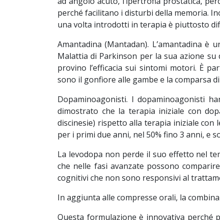
ad angolo acuto, l’ipertrofia prostatica, pe
perché facilitano i disturbi della memoria. In
una volta introdotti in terapia è piuttosto dif
Amantadina (Mantadan). L’amantadina è un f
Malattia di Parkinson per la sua azione su d
provino l’efficacia sui sintomi motori. È par
sono il gonfiore alle gambe e la comparsa di 
Dopaminoagonisti. I dopaminoagonisti hanno
dimostrato che la terapia iniziale con do
discinesie) rispetto alla terapia iniziale co
per i primi due anni, nel 50% fino 3 anni, e 
La levodopa non perde il suo effetto nel t
che nelle fasi avanzate possono comparire si
cognitivi che non sono responsivi al tratta
In aggiunta alle compresse orali, la combi
Questa formulazione è innovativa perché p