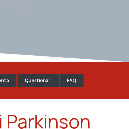
mento
Questionari
FAQ
di Parkinson