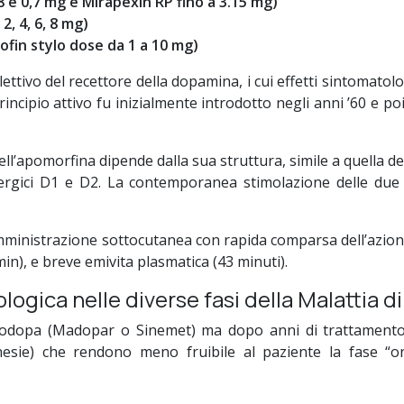
8 e 0,7 mg e Mirapexin RP fino a 3.15 mg)
2, 4, 6, 8 mg)
ofin stylo dose da 1 a 10 mg)
tivo del recettore della dopamina, i cui effetti sintomatolo
l principio attivo fu inizialmente introdotto negli anni ’60 e
ell’apomorfina dipende dalla sua struttura, simile a quella d
nergici D1 e D2. La contemporanea stimolazione delle due 
inistrazione sottocutanea con rapida comparsa dell’azione fa
n), e breve emivita plasmatica (43 minuti).
logica nelle diverse fasi della Malattia d
evodopa (Madopar o Sinemet) ma dopo anni di trattamento i
sie) che rendono meno fruibile al paziente la fase “on”