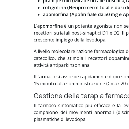
pramipexolo (Mirapexin alle dosi di 0,1
rotigotina (Neupro cerotto alle dosi di 
apomorfina (Apofin fiale da 50 mg e Ap
L’
apomorfina
è un potente agonista non selet
recettori striatali post-sinaptici D1 e D2. I
crescente impiego della levodopa.
A livello molecolare l’azione farmacologica d
catecolico, che stimola i recettori dopami
attività antiparkinsoniana.
Il farmaco si assorbe rapidamente dopo somm
15 minuti dalla somministrazione (Cmax 20 mi
Gestione della terapia farmaco
Il farmaco sintomatico più efficace è la l
compaiono dei movimenti anormali (discine
plasmatiche di levodopa.