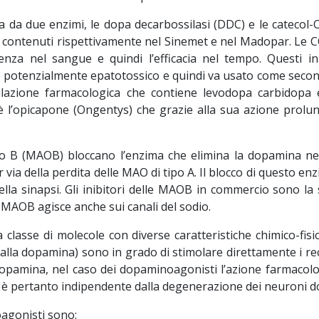
ia da due enzimi, le dopa decarbossilasi (DDC) e le cateco
de contenuti rispettivamente nel Sinemet e nel Madopar. Le 
za nel sangue e quindi l’efficacia nel tempo. Questi i
 è potenzialmente epatotossico e quindi va usato come seco
ulazione farmacologica che contiene levodopa carbidopa 
a è l’opicapone (Ongentys) che grazie alla sua azione pr
tipo B (MAOB) bloccano l’enzima che elimina la dopamina n
via della perdita delle MAO di tipo A. Il blocco di questo enz
a sinapsi. Gli inibitori delle MAOB in commercio sono la sel
e MAOB agisce anche sui canali del sodio.
 classe di molecole con diverse caratteristiche chimico-f
e alla dopamina) sono in grado di stimolare direttamente i re
dopamina, nel caso dei dopaminoagonisti l’azione farmacolo
 è pertanto indipendente dalla degenerazione dei neuroni d
oagonisti sono: