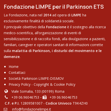
Fondazione LIMPE per il Parkinson ETS
La Fondazione, nata nel
2014
ad opera di
LIMPE
ha
esclusivamente finalità di solidarietà sociale.
Il principale obiettivo della
Fondazione
è il sostegno alla ricerca
medico-scientifica, all’organizzazione di eventi di
sensibilizzazione e di raccolta fondi, alla divulgazione a pazienti,
familiari, caregiver e operatori sanitari di informazioni corrette
sulla
malattia di Parkinson,
i disturbi del movimento e le
demenze
.
Home
Contattaci
Soci​età Parkinson LIMPE-DISMOV
Privacy Policy
-
Copyright & Cookie Policy
Viale Somalia, 133 (00199) Roma
-
+39 06.96046753
+39 06.96046753
C.F. e P.I.
12809581007 -
Codice Univoco
T9K4ZH0
info@fondazionelimpe.it