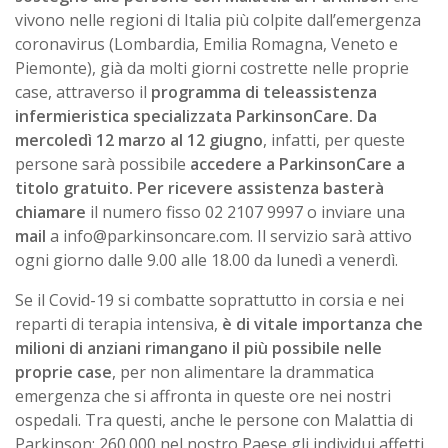
vivono nelle regioni di Italia più colpite dall’emergenza
coronavirus (Lombardia, Emilia Romagna, Veneto e
Piemonte), già da molti giorni costrette nelle proprie
case, attraverso il
programma di teleassistenza
infermieristica specializzata ParkinsonCare. Da
mercoledì 12 marzo al 12 giugno
, infatti, per queste
persone sarà possibile
accedere a ParkinsonCare a
titolo gratuito. Per ricevere assistenza basterà
chiamare
il numero fisso 02 2107 9997 o inviare una
mail
a info@parkinsoncare.com. Il servizio sarà attivo
ogni giorno dalle 9.00 alle 18.00 da lunedì a venerdì.
Se il Covid-19 si combatte soprattutto in corsia e nei
reparti di terapia intensiva,
è di vitale importanza che
milioni di anziani rimangano il più possibile nelle
proprie case
, per non alimentare la drammatica
emergenza che si affronta in queste ore nei nostri
ospedali. Tra questi, anche le persone con Malattia di
Parkinson: 260.000 nel nostro Paese gli individui affetti