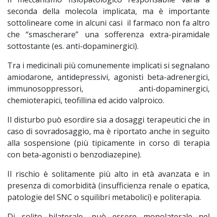
seconda della molecola implicata, ma è importante
sottolineare come in alcuni casi il farmaco non fa altro
che “smascherare” una sofferenza extra-piramidale
sottostante (es. anti-dopaminergici).
Tra i medicinali più comunemente implicati si segnalano
amiodarone, antidepressivi, agonisti beta-adrenergici,
immunosoppressori, anti-dopaminergici,
chemioterapici, teofillina ed acido valproico.
Il disturbo può esordire sia a dosaggi terapeutici che in
caso di sovradosaggio, ma è riportato anche in seguito
alla sospensione (più tipicamente in corso di terapia
con beta-agonisti o benzodiazepine).
Il rischio è solitamente più alto in età avanzata e in
presenza di comorbidità (insufficienza renale o epatica,
patologie del SNC o squilibri metabolici) e politerapia.
Di solito bilaterale, può essere monolaterale nel