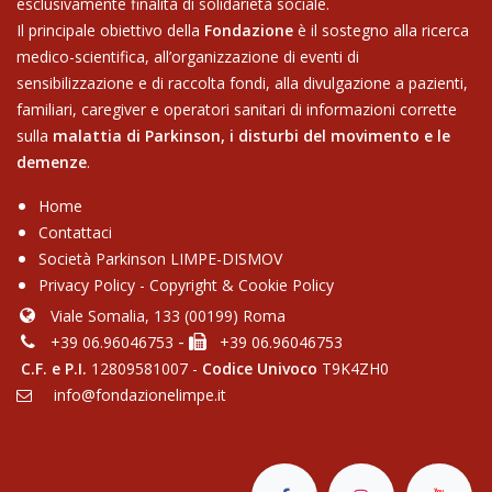
esclusivamente finalità di solidarietà sociale.
Il principale obiettivo della
Fondazione
è il sostegno alla ricerca
medico-scientifica, all’organizzazione di eventi di
sensibilizzazione e di raccolta fondi, alla divulgazione a pazienti,
familiari, caregiver e operatori sanitari di informazioni corrette
sulla
malattia di Parkinson,
i disturbi del movimento e le
demenze
.
Home
Contattaci
Soci​età Parkinson LIMPE-DISMOV
Privacy Policy
-
Copyright & Cookie Policy
Viale Somalia, 133 (00199) Roma
-
+39 06.96046753
+39 06.96046753
C.F. e P.I.
12809581007 -
Codice Univoco
T9K4ZH0
info@fondazionelimpe.it