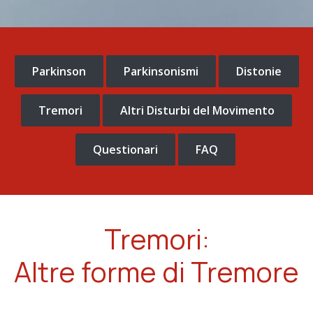
Parkinson
Parkinsonismi
Distonie
Tremori
Altri Disturbi del Movimento
Questionari
FAQ
Tremori:
Altre forme di Tremore