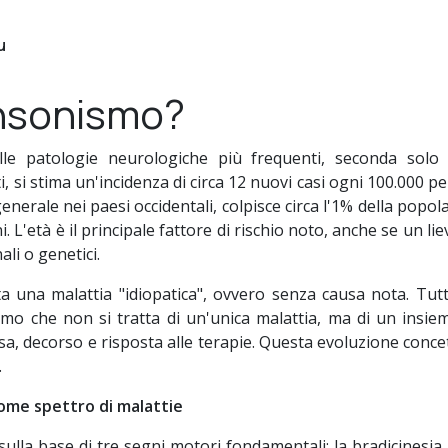
u
insonismo?
e patologie neurologiche più frequenti, seconda solo a
, si stima un'incidenza di circa 12 nuovi casi ogni 100.000 p
 in generale nei paesi occidentali, colpisce circa l'1% della po
i. L'età è il principale fattore di rischio noto, anche se un 
ali o genetici.
 una malattia "idiopatica", ovvero senza causa nota. Tutta
amo che non si tratta di un'unica malattia, ma di un insi
causa, decorso e risposta alle terapie. Questa evoluzione co
.
come spettro di malattie
ulla base di tre segni motori fondamentali: la bradicinesia,