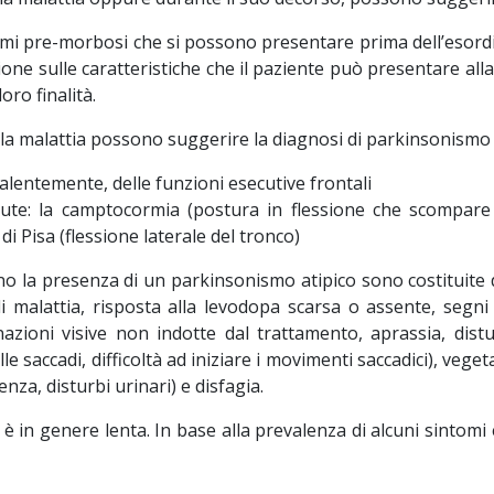
omi pre-morbosi che si possono presentare prima dell’esordio 
nzione sulle caratteristiche che il paziente può presentare all
oro finalità.
 della malattia possono suggerire la diagnosi di parkinsonismo
valentemente, delle funzioni esecutive frontali
adute: la camptocormia (postura in flessione che scompa
di Pisa (flessione laterale del tronco)
o la presenza di un parkinsonismo atipico sono costituite da
malattia, risposta alla levodopa scarsa o assente, segni pi
ioni visive non indotte dal trattamento, aprassia, disturbi
saccadi, difficoltà ad iniziare i movimenti saccadici), vegeta
za, disturbi urinari) e disfagia.
è in genere lenta. In base alla prevalenza di alcuni sintom