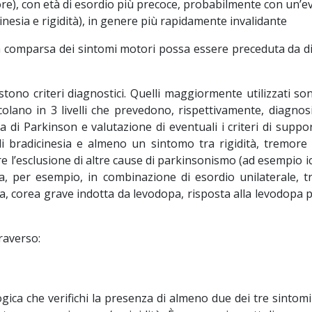
e), con età di esordio più precoce, probabilmente con un’ev
nesia e rigidità), in genere più rapidamente invalidante
a comparsa dei sintomi motori possa essere preceduta da di
stono criteri diagnostici. Quelli maggiormente utilizzati so
icolano in 3 livelli che prevedono, rispettivamente, diagno
ia di Parkinson e valutazione di eventuali i criteri di suppo
 di bradicinesia e almeno un sintomo tra rigidità, tremore 
e l’esclusione di altre cause di parkinsonismo (ad esempio i
za, per esempio, in combinazione di esordio unilaterale, 
a, corea grave indotta da levodopa, risposta alla levodopa pe
traverso:
gica che verifichi la presenza di almeno due dei tre sintom