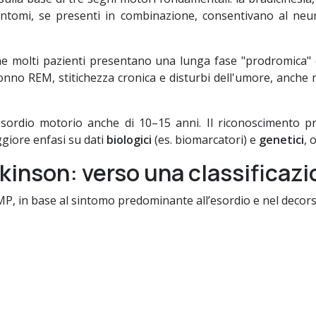
sintomi, se presenti in combinazione, consentivano al ne
 che molti pazienti presentano una lunga fase "prodromica"
 sonno REM, stitichezza cronica e disturbi dell'umore, anche
ordio motorio anche di 10–15 anni. Il riconoscimento pr
giore enfasi su dati
biologici
(es. biomarcatori) e
genetici
, 
Parkinson: verso una classificaz
i MP, in base al sintomo predominante all’esordio e nel decors