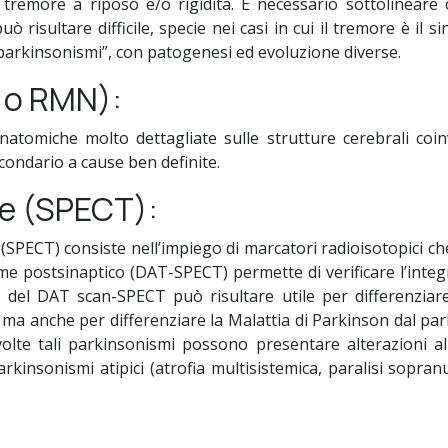
 tremore a riposo e/o rigidità. È necessario sottolineare c
 risultare difficile, specie nei casi in cui il tremore è il 
“parkinsonismi”, con patogenesi ed evoluzione diverse.
 o RMN):
tomiche molto dettagliate sulle strutture cerebrali coin
condario a cause ben definite.
le (SPECT):
 (SPECT) consiste nell’impiego di marcatori radioisotopici ch
same postsinaptico (DAT-SPECT) permette di verificare l’inte
iego del DAT scan-SPECT può risultare utile per differenziar
 ma anche per differenziare la Malattia di Parkinson dal pa
olte tali parkinsonismi possono presentare alterazioni al
arkinsonismi atipici (atrofia multisistemica, paralisi sopr