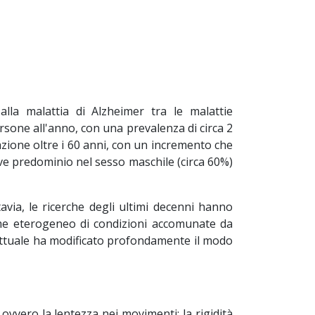
lla malattia di Alzheimer tra le malattie
ersone all'anno, con una prevalenza di circa 2
polazione oltre i 60 anni, con un incremento che
lieve predominio nel sesso maschile (circa 60%)
via, le ricerche degli ultimi decenni hanno
eme eterogeneo di condizioni accomunate da
ncettuale ha modificato profondamente il modo
 ovvero la lentezza nei movimenti; la rigidità