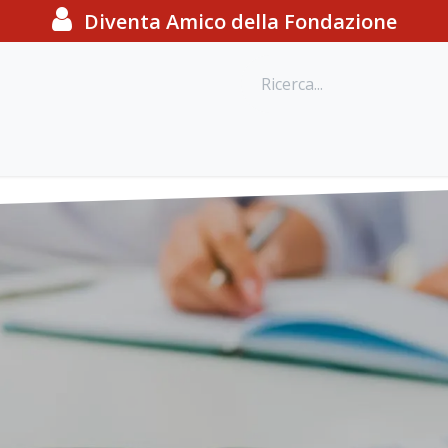
Diventa Amico della Fondazione
o
Eventi e iniziative
Webinar
Progetti