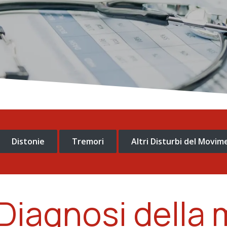
Distonie
Tremori
Altri Disturbi del Movi
 Diagnosi della m