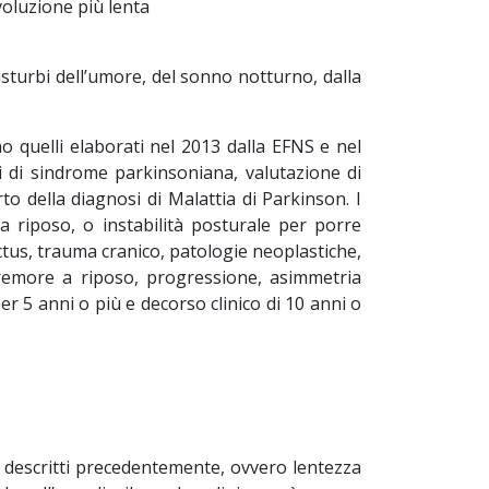
oluzione più lenta
sturbi dell’umore, del sonno notturno, dalla
no quelli elaborati nel 2013 dalla EFNS e nel
si di sindrome parkinsoniana, valutazione di
rto della diagnosi di Malattia di Parkinson. I
a riposo, o instabilità posturale per porre
ctus, trauma cranico, patologie neoplastiche,
tremore a riposo, progressione, asimmetria
r 5 anni o più e decorso clinico di 10 anni o
i descritti precedentemente, ovvero lentezza