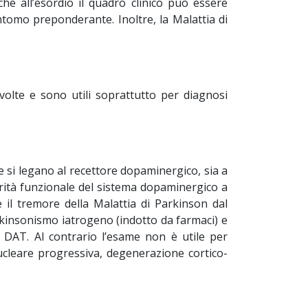
he all’esordio il quadro clinico può essere
sintomo preponderante. Inoltre, la Malattia di
volte e sono utili soprattutto per diagnosi
e si legano al recettore dopaminergico, sia a
grità funzionale del sistema dopaminergico a
e il tremore della Malattia di Parkinson dal
rkinsonismo iatrogeno (indotto da farmaci) e
 DAT. Al contrario l’esame non è utile per
anucleare progressiva, degenerazione cortico-