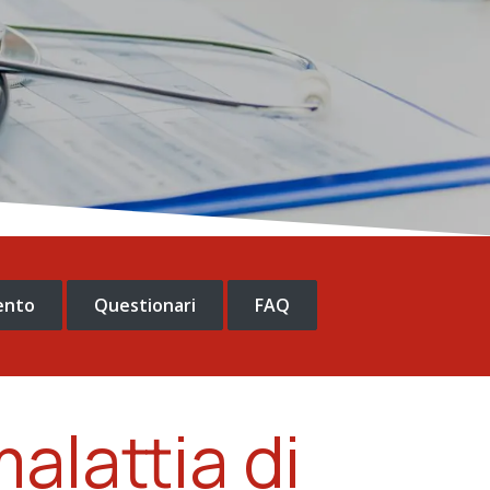
mento
Questionari
FAQ
alattia di