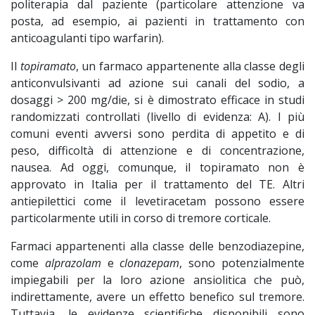
politerapia dal paziente (particolare attenzione va
posta, ad esempio, ai pazienti in trattamento con
anticoagulanti tipo warfarin).
Il
topiramato
, un farmaco appartenente alla classe degli
anticonvulsivanti ad azione sui canali del sodio, a
dosaggi > 200 mg/die, si è dimostrato efficace in studi
randomizzati controllati (livello di evidenza: A). I più
comuni eventi avversi sono perdita di appetito e di
peso, difficoltà di attenzione e di concentrazione,
nausea. Ad oggi, comunque, il topiramato non è
approvato in Italia per il trattamento del TE. Altri
antiepilettici come il levetiracetam possono essere
particolarmente utili in corso di tremore corticale.
Farmaci appartenenti alla classe delle benzodiazepine,
come
alprazolam
e
clonazepam
, sono potenzialmente
impiegabili per la loro azione ansiolitica che può,
indirettamente, avere un effetto benefico sul tremore.
Tuttavia, le evidenze scientifiche disponibili sono