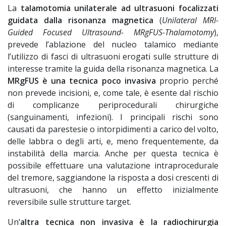
La
talamotomia unilaterale ad ultrasuoni focalizzati
guidata dalla risonanza magnetica
(
Unilateral MRI-
Guided Focused Ultrasound- MRgFUS-Thalamotomy
),
prevede l’ablazione del nucleo talamico mediante
l’utilizzo di fasci di ultrasuoni erogati sulle strutture di
interesse tramite la guida della risonanza magnetica. La
MRgFUS è una tecnica poco invasiva
proprio perché
non prevede incisioni, e, come tale, è esente dal rischio
di complicanze periprocedurali chirurgiche
(sanguinamenti, infezioni). I principali rischi sono
causati da parestesie o intorpidimenti a carico del volto,
delle labbra o degli arti, e, meno frequentemente, da
instabilità della marcia. Anche per questa tecnica è
possibile effettuare una valutazione intraprocedurale
del tremore, saggiandone la risposta a dosi crescenti di
ultrasuoni, che hanno un effetto inizialmente
reversibile sulle strutture target.
Un’
altra tecnica non invasiva è la radiochirurgia