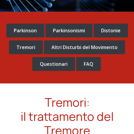
Parkinson
Parkinsonismi
Distonie
Tremori
Altri Disturbi del Movimento
Questionari
FAQ
Tremori:
il trattamento del
Tremore